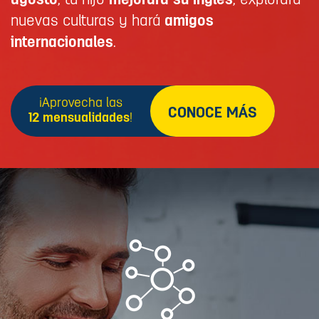
agosto
, tu hijo
mejorará su inglés
, explorará
nuevas culturas y hará
amigos
internacionales
.
¡Aprovecha las
CONOCE MÁS
12 mensualidades
!