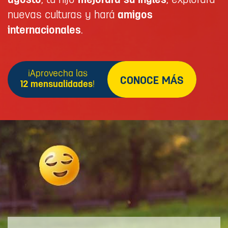
agosto
, tu hijo
mejorará su inglés
, explorará
nuevas culturas y hará
amigos
internacionales
.
¡Aprovecha las
CONOCE MÁS
12 mensualidades
!