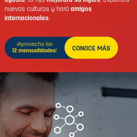
agosto
, tu hijo
mejorará su inglés
, explorará
nuevas culturas y hará
amigos
internacionales
.
¡Aprovecha las
CONOCE MÁS
12 mensualidades
!