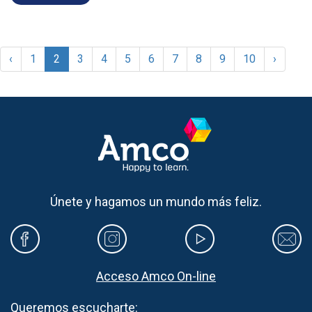
‹
1
2
3
4
5
6
7
8
9
10
›
Únete y hagamos un mundo más feliz.
Acceso Amco On-line
Queremos escucharte: