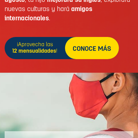
agosto
, tu hijo
mejorará su inglés
, explorará
nuevas culturas y hará
amigos
internacionales
.
¡Aprovecha las
CONOCE MÁS
12 mensualidades
!