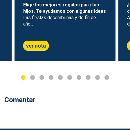
Elige los mejores regalos para tus
¡
hijos. Te ayudamos con algunas ideas
c
Las fiestas decembrinas y de fin de
A
año...
d
ver nota
Comentar