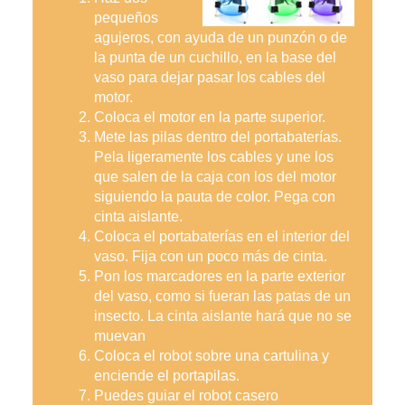
pequeños 
agujeros, con ayuda de un punzón o de 
la punta de un cuchillo, en la base del 
vaso para dejar pasar los cables del 
motor.
Coloca el motor en la parte superior.
Mete las pilas dentro del portabaterías. 
Pela ligeramente los cables y une los 
que salen de la caja con los del motor 
siguiendo la pauta de color. Pega con 
cinta aislante.
Coloca el portabaterías en el interior del 
vaso. Fija con un poco más de cinta.
Pon los marcadores en la parte exterior 
del vaso, como si fueran las patas de un 
insecto. La cinta aislante hará que no se 
muevan
Coloca el robot sobre una cartulina y 
enciende el portapilas.
Puedes guiar el robot casero 