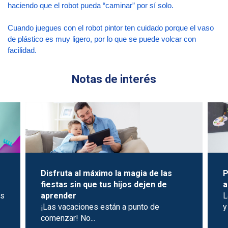
haciendo que el robot pueda “caminar” por sí solo.
Cuando juegues con el robot pintor ten cuidado porque el vaso 
de plástico es muy ligero, por lo que se puede volcar con 
facilidad.
Notas de interés
Disfruta al máximo la magia de las
P
fiestas sin que tus hijos dejen de
a
es
aprender
L
¡Las vacaciones están a punto de
y
comenzar! No...