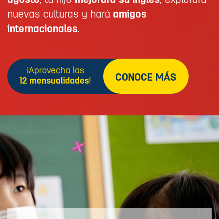
agosto
, tu hijo
mejorará su inglés
, explorará
nuevas culturas y hará
amigos
internacionales
.
¡Aprovecha las
CONOCE MÁS
12 mensualidades
!