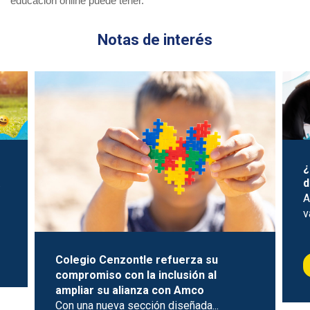
educación online puede tener. 
Notas de interés
¿
.
d
A
v
Colegio Cenzontle refuerza su
compromiso con la inclusión al
ampliar su alianza con Amco
Con una nueva sección diseñada...