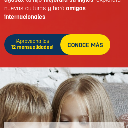
agosto
, tu hijo
mejorará su inglés
, explorará
nuevas culturas y hará
amigos
internacionales
.
¡Aprovecha las
CONOCE MÁS
12 mensualidades
!