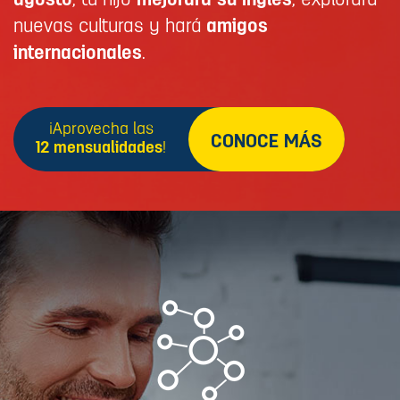
agosto
, tu hijo
mejorará su inglés
, explorará
nuevas culturas y hará
amigos
internacionales
.
¡Aprovecha las
CONOCE MÁS
12 mensualidades
!