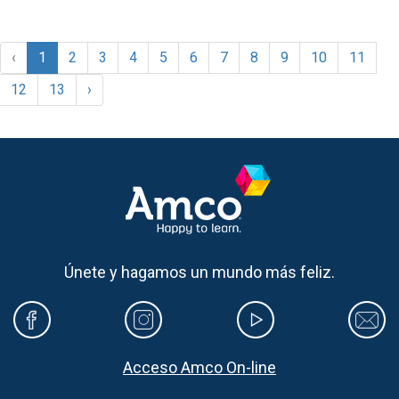
‹
1
2
3
4
5
6
7
8
9
10
11
12
13
›
Únete y hagamos un mundo más feliz.
Acceso Amco On-line