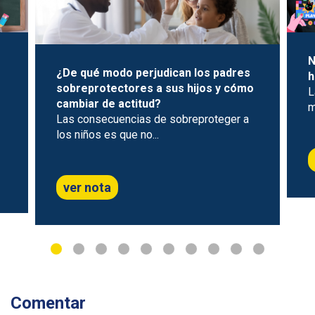
N
¿De qué modo perjudican los padres
h
sobreprotectores a sus hijos y cómo
L
cambiar de actitud?
m
Las consecuencias de sobreproteger a
los niños es que no...
ver nota
Comentar