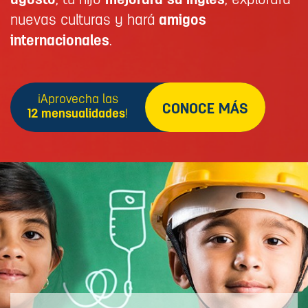
agosto
, tu hijo
mejorará su inglés
, explorará
nuevas culturas y hará
amigos
internacionales
.
¡Aprovecha las
CONOCE MÁS
12 mensualidades
!